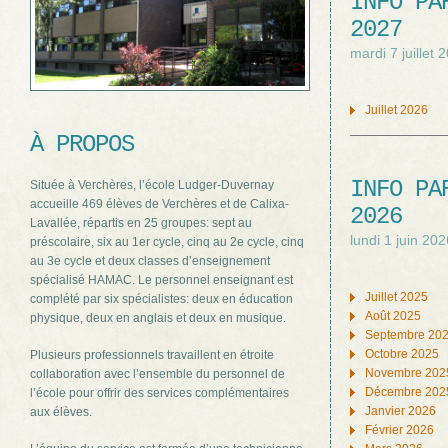
INFO PA
2027
mardi 7 juillet 
Juillet 2026
À PROPOS
INFO PA
Située à Verchères, l’école Ludger-Duvernay
accueille 469 élèves de Verchères et de Calixa-
2026
Lavallée, répartis en 25 groupes: sept au
lundi 1 juin 202
préscolaire, six au 1er cycle, cinq au 2e cycle, cinq
au 3e cycle et deux classes d’enseignement
spécialisé HAMAC. Le personnel enseignant est
Juillet 2025
complété par six spécialistes: deux en éducation
Août 2025
physique, deux en anglais et deux en musique.
Septembre 20
Octobre 2025
Plusieurs professionnels travaillent en étroite
Novembre 202
collaboration avec l’ensemble du personnel de
Décembre 202
l’école pour offrir des services complémentaires
Janvier 2026
aux élèves.
Février 2026