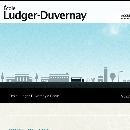
ACCU
École Ludger-Duvernay
> École
Mozaï